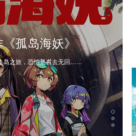
作《孤岛海妖》
鱼岛之旅，恐怕是有去无回……
）
游戏）