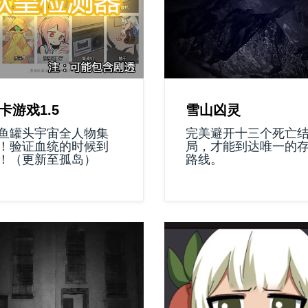
卡游戏1.5
雪山凶灵
鱼罐头宇宙全人物集
完美避开十三个死亡
！验证血统的时候到
局，才能到达唯一的
！（更新至孤岛）
路线。