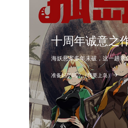
十周年诚意之
海妖悬案多年未破，这一趟章
准备好了吗？（我要上岛）
进入游戏，破解疑团（查看详情
I Want to Play A Game.（加入