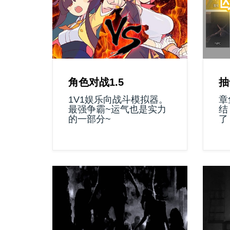
角色对战1.5
抽
1V1娱乐向战斗模拟器。
章
最强争霸~运气也是实力
结
的一部分~
了