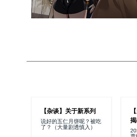
【杂谈】关于新系列
【
揭
说好的五仁月饼呢？被吃
了？（大量剧透慎入）
2
票